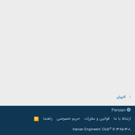
کاربران
Persian
ارتباط با ما
قوانین و مقرّرات
حریم خصوصی
راهنما
R
S
S
®
Iranian Engineers' Club
© 1385-1401.