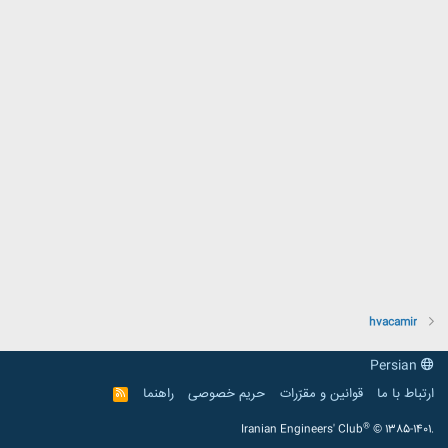
hvacamir
Persian
ارتباط با ما
قوانین و مقرّرات
حریم خصوصی
راهنما
R
S
S
®
Iranian Engineers' Club
© 1385-1401.