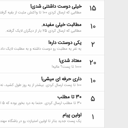
خیلی دوست داشتنی شدی!
15
مطالبی که ارسال کردی 100 تا واکنش مثبت از بقیه گرفته.
مطالبت خیلی مفیده.
10
مطالبی که ارسال کردی 25 بار از دیگران لایک گرفته.
یکی دوستت داره!
2
یه نفر یه مطلبت رو دوست داشته و به مطلبت لایک داده.
معتاد شدی!
20
1000 تا پست؟ عالیه!
داری حرفه ای میشی!
10
100 تا پست ارسال کردی. بیشتر از یه روز طول کشید، نه؟
30 تا مطلب
5
30 تا مطلب ارسال کردی. حتما به درد بخور بوده که 5 امتیاز گرفتی.
اولین پیام
1
یک پست جدید بذار تا اولین امتیازت رو در باشگاه مهند