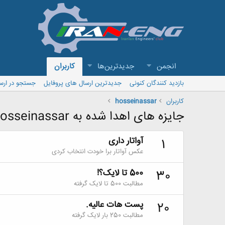
انجمن
جدیدترین‌ها
کاربران
بازدید کنندگان کنونی
جدیدترین ارسال های پروفایل
جستجو در ارس
کاربران
hosseinassar
جایزه های اهدا شده به hosseinassar
آواتار داری
1
عکس آواتار برا خودت انتخاب کردی
500 تا لایک؟!
30
مطالبت 500 تا لایک گرفته
پست هات عالیه.
20
مطالبت 250 بار لایک گرفته