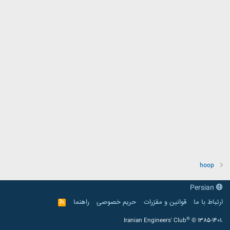
hoop
Persian
ارتباط با ما
قوانین و مقرّرات
حریم خصوصی
راهنما
R
S
S
®
Iranian Engineers' Club
© 1385-1401.