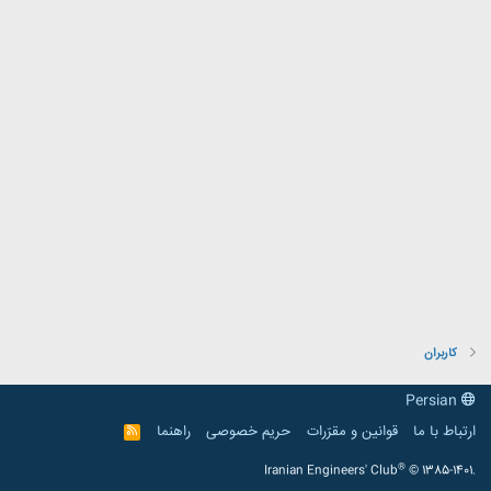
کاربران
Persian
ارتباط با ما
قوانین و مقرّرات
حریم خصوصی
راهنما
R
S
S
®
Iranian Engineers' Club
© 1385-1401.