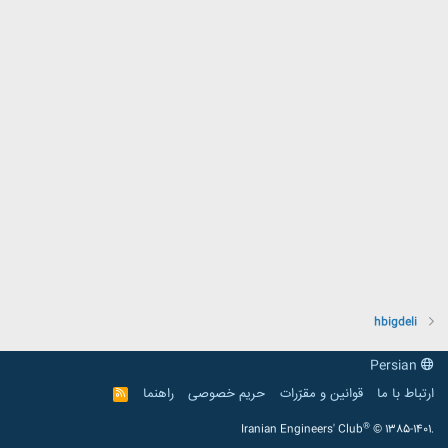
hbigdeli
Persian
ارتباط با ما
قوانین و مقرّرات
حریم خصوصی
راهنما
R
S
S
®
Iranian Engineers' Club
© 1385-1401.