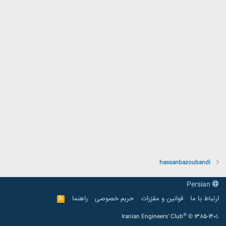
hassanbazoubandi
Persian
ارتباط با ما
قوانین و مقرّرات
حریم خصوصی
راهنما
R
S
S
®
Iranian Engineers' Club
© 1385-1401.