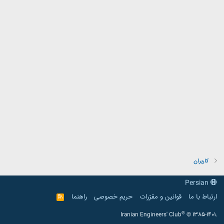
کاربران
Persian
ارتباط با ما
قوانین و مقرّرات
حریم خصوصی
راهنما
R
S
S
®
Iranian Engineers' Club
© 1385-1401.