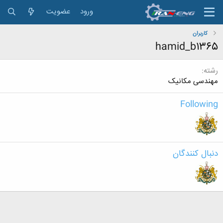
ورود
عضویت
کاربران
hamid_b1365
رشته
مهندسی مکانیک
Following
دنبال کنندگان