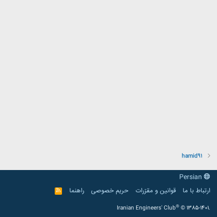
hamid91
Persian
ارتباط با ما
قوانین و مقرّرات
حریم خصوصی
راهنما
R
S
S
®
Iranian Engineers' Club
© 1385-1401.