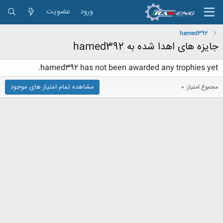
ورود
عضویت
hamed392
جایزه های اهدا شده به hamed392
hamed392 has not been awarded any trophies yet.
مشاهده تمام امتیاز های موجود
مجموع امتیاز: 0