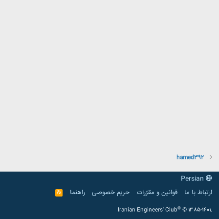
hamed392
Persian
ارتباط با ما
قوانین و مقرّرات
حریم خصوصی
راهنما
R
S
S
®
Iranian Engineers' Club
© 1385-1401.