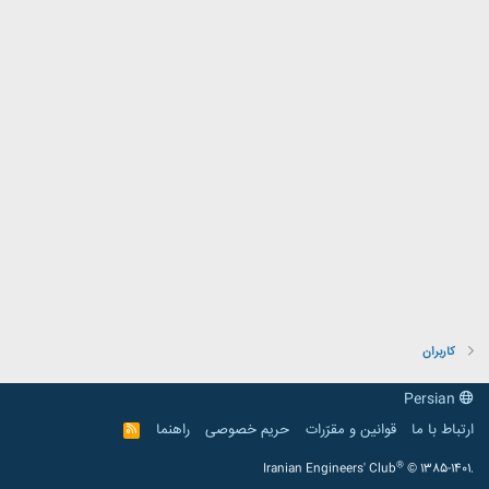
کاربران
Persian
ارتباط با ما
قوانین و مقرّرات
حریم خصوصی
راهنما
R
S
S
®
Iranian Engineers' Club
© 1385-1401.