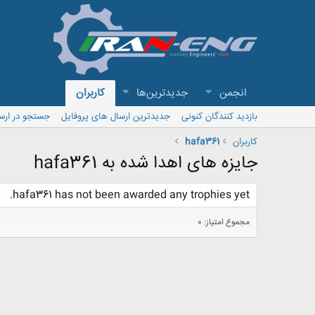
انجمن
جدیدترین‌ها
کاربران
بازدید کنندگان کنونی
جدیدترین ارسال های پروفایل
جستجو در ارس
کاربران
hafa361
جایزه های اهدا شده به hafa361
hafa361 has not been awarded any trophies yet.
مجموع امتیاز: 0