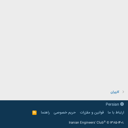
کاربران
Persian
ارتباط با ما
قوانین و مقرّرات
حریم خصوصی
راهنما
R
S
S
®
Iranian Engineers' Club
© 1385-1401.