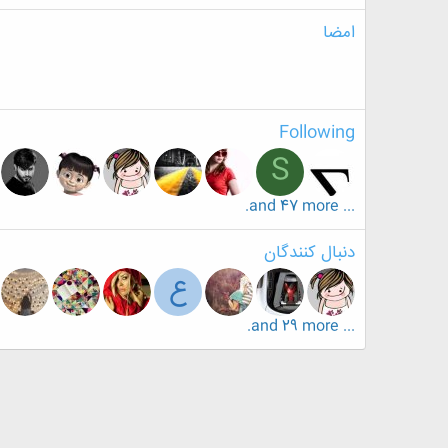
امضا
Following
S
... and 47 more.
دنبال کنندگان
ع
... and 29 more.