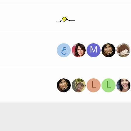
M
ع
L
L