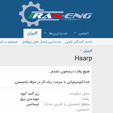
انجمن
جدیدترین‌ها
کاربران
بازدید کنندگان کنونی
جدیدترین ارسال های پروفایل
جستجو در ارس
کاربران
Haarp
هیچ وقت درسخون نشدم...
خدا،اتومبیلرانی با سرعت زیاد،کار در حرفه تخصصی
محل سکونت
زیر گنبد کبود
رشته
مهندسی برق
مقطع تحصیلی یا آخرین مدرک
لیسانس
تحصیلی