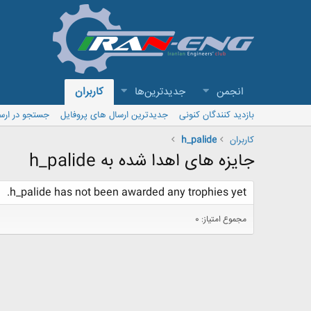
انجمن
جدیدترین‌ها
کاربران
بازدید کنندگان کنونی
جدیدترین ارسال های پروفایل
جستجو در ارس
کاربران
h_palide
جایزه های اهدا شده به h_palide
h_palide has not been awarded any trophies yet.
مجموع امتیاز: 0