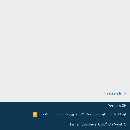
h.a.n.i.y.e.h
Persian
ارتباط با ما
قوانین و مقرّرات
حریم خصوصی
راهنما
R
S
S
®
Iranian Engineers' Club
© 1385-1401.