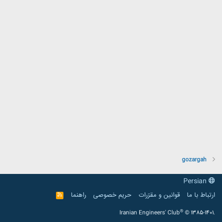
gozargah
Persian
ارتباط با ما
قوانین و مقرّرات
حریم خصوصی
راهنما
R
S
S
®
Iranian Engineers' Club
© 1385-1401.