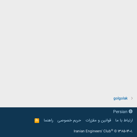
golgolak
Persian
ارتباط با ما
قوانین و مقرّرات
حریم خصوصی
راهنما
R
S
S
®
Iranian Engineers' Club
© 1385-1401.