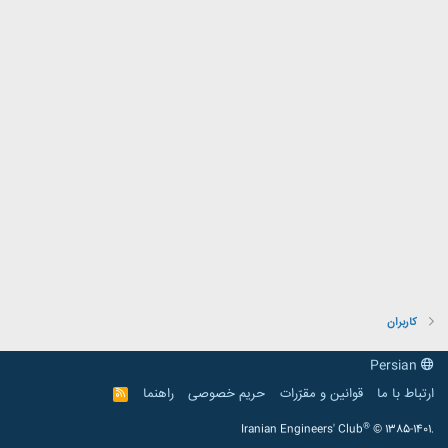
کاربران
Persian
ارتباط با ما
قوانین و مقرّرات
حریم خصوصی
راهنما
R
S
S
®
Iranian Engineers' Club
© 1385-1401.