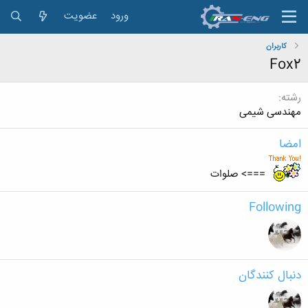
ورود
عضویت
کاربران
Fox2
رشته
مهندسی شیمی
امضا
===> صلوات
Following
دنبال کنندگان