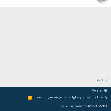
کاربران
Persian
ارتباط با ما
قوانین و مقرّرات
حریم خصوصی
راهنما
R
S
S
®
Iranian Engineers' Club
© 1385-1401.