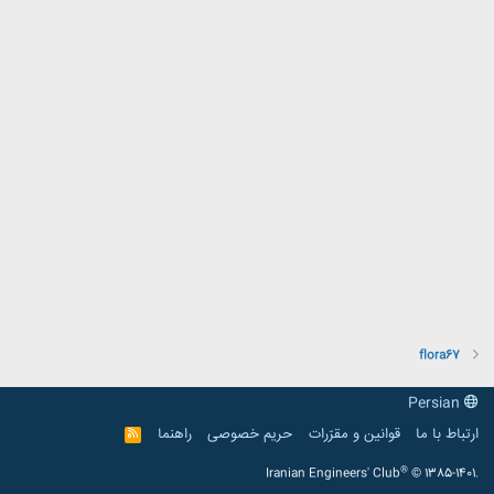
flora67
Persian
ارتباط با ما
قوانین و مقرّرات
حریم خصوصی
راهنما
R
S
S
®
Iranian Engineers' Club
© 1385-1401.