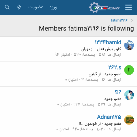
ورود
عضویت
fatima1996
Members fatima1996 is following
1234hamid
کاربر بیش فعال
·
از
تهران
ارسال ها
581
پسندها
530
امتیاز
94
262.s
2
عضو جدید
·
از
گیلان
ارسال ها
16
پسندها
3
امتیاز
0
?!؟
عضو جدید
ارسال ها
579
پسندها
227
امتیاز
0
Adnan175
عضو جدید
·
از
خونمون...!!
ارسال ها
1,030
پسندها
940
امتیاز
0