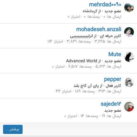
mehrdad0090
عضو جدید
·
از
کرمانشاه
ارسال ها
0
پسندها
0
امتیاز
0
mohadeseh.anzali
کاربر حرفه ای
·
از
انزلییییییییییی
ارسال ها
3,625
پسندها
3,831
امتیاز
114
Mute
عضو جدید
·
از
Advanced World
ارسال ها
5,123
پسندها
6,517
امتیاز
0
pepper
کاربر فعال
·
از
پای آن کاج بلند
ارسال ها
313
پسندها
189
امتیاز
44
sajede12
عضو جدید
ارسال ها
19
پسندها
14
امتیاز
0
بیشتر...