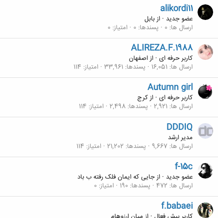
alikordi11
عضو جدید
·
از
بابل
ارسال ها
0
پسندها
0
امتیاز
0
ALIREZA.F.1988
کاربر حرفه ای
·
از
اصفهان
ارسال ها
16,051
پسندها
33,961
امتیاز
114
Autumn girl
کاربر حرفه ای
·
از
كرج
ارسال ها
2,921
پسندها
2,498
امتیاز
114
DDDIQ
مدیر ارشد
ارسال ها
9,667
پسندها
21,202
امتیاز
114
f-15c
عضو جدید
·
از
جایی که ایمان فلک رفته ب باد
ارسال ها
472
پسندها
190
امتیاز
0
f.babaei
کاربر بیش فعال
·
از
میان ارزوهام