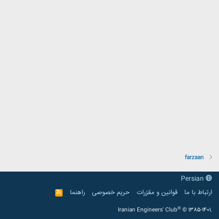
farzaan
Persian
ارتباط با ما
قوانین و مقرّرات
حریم خصوصی
راهنما
R
S
S
®
Iranian Engineers' Club
© 1385-1401.