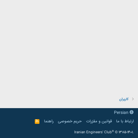
کاربران
Persian
ارتباط با ما
قوانین و مقرّرات
حریم خصوصی
راهنما
R
S
S
®
Iranian Engineers' Club
© 1385-1401.