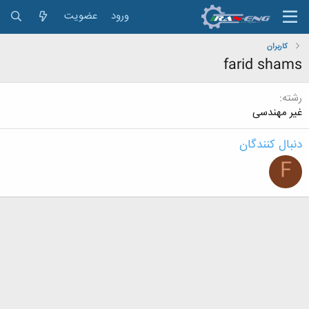
ورود
عضویت
کاربران
farid shams
رشته
غیر مهندسی
دنبال کنندگان
F