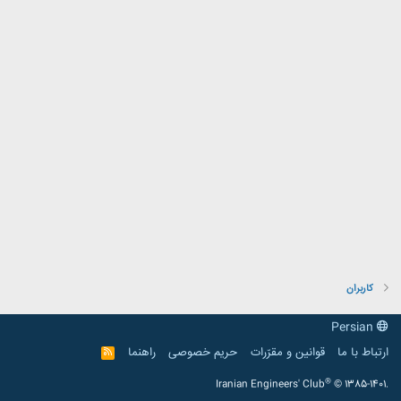
کاربران
Persian
ارتباط با ما
قوانین و مقرّرات
حریم خصوصی
راهنما
R
S
S
®
Iranian Engineers' Club
© 1385-1401.