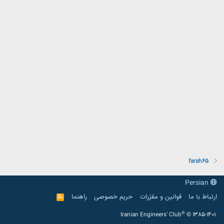
farah65
Persian
ارتباط با ما
قوانین و مقرّرات
حریم خصوصی
راهنما
R
S
S
®
Iranian Engineers' Club
© 1385-1401.