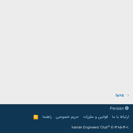
far75
Persian
ارتباط با ما
قوانین و مقرّرات
حریم خصوصی
راهنما
R
S
S
®
Iranian Engineers' Club
© 1385-1401.