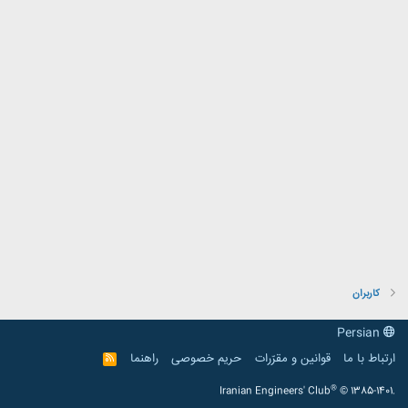
کاربران
Persian
ارتباط با ما
قوانین و مقرّرات
حریم خصوصی
راهنما
R
S
S
®
Iranian Engineers' Club
© 1385-1401.