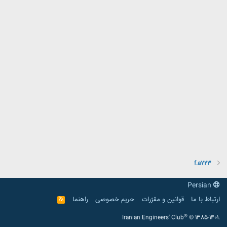
f.a723
Persian
ارتباط با ما
قوانین و مقرّرات
حریم خصوصی
راهنما
R
S
S
®
Iranian Engineers' Club
© 1385-1401.