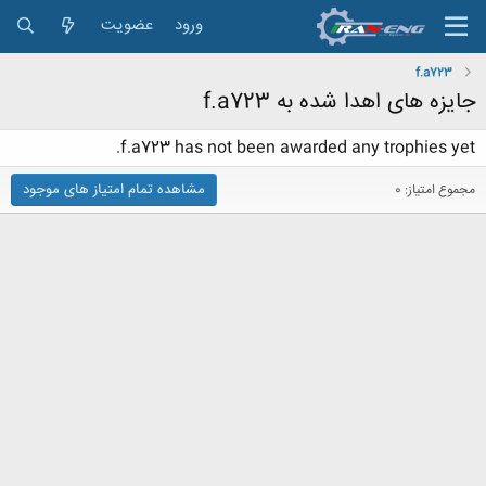
ورود
عضویت
f.a723
جایزه های اهدا شده به f.a723
f.a723 has not been awarded any trophies yet.
مشاهده تمام امتیاز های موجود
مجموع امتیاز: 0