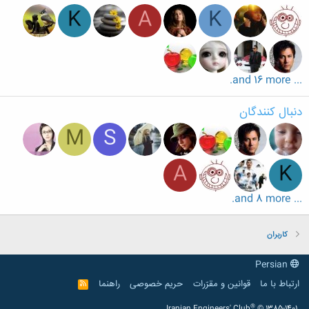
K
A
K
... and 16 more.
دنبال کنندگان
M
S
A
K
... and 8 more.
کاربران
Persian
ارتباط با ما
قوانین و مقرّرات
حریم خصوصی
راهنما
R
S
S
®