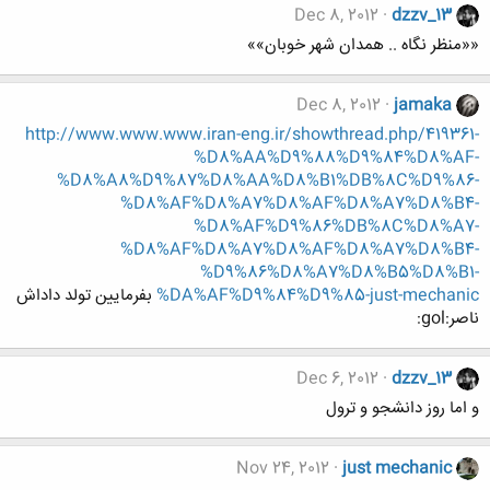
Dec 8, 2012
dzzv_13
««منظر نگاه .. همدان شهر خوبان»»
Dec 8, 2012
jamaka
http://www.www.www.iran-eng.ir/showthread.php/419361-
%D8%AA%D9%88%D9%84%D8%AF-
%D8%A8%D9%87%D8%AA%D8%B1%DB%8C%D9%86-
%D8%AF%D8%A7%D8%AF%D8%A7%D8%B4-
%D8%AF%D9%86%DB%8C%D8%A7-
%D8%AF%D8%A7%D8%AF%D8%A7%D8%B4-
%D9%86%D8%A7%D8%B5%D8%B1-
%DA%AF%D9%84%D9%85-just-mechanic
بفرمایین تولد داداش
ناصر:gol:
Dec 6, 2012
dzzv_13
و اما روز دانشجو و ترول
Nov 24, 2012
just mechanic