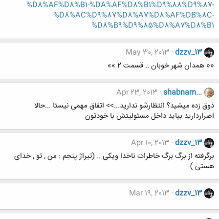
%D8%AF%D8%B1-%DA%AF%D8%B1%D9%88%D9%87-
%D8%AC%D9%87%D8%A7%D8%AF%DB%8C-
%D8%B9%D9%85%D8%A7%D8%B1
May 30, 2013
dzzv_13
«« همدان شهر خوبان .. قسمت 2 »»
Apr 23, 2013
shabnam...
ذوق زده میشید؟ انتظارشو ندارید...>> اتفاق مهمی نیستا ...حالا
اصراردارید بیاید داخل مسئولیتش با خودتون
Apr 10, 2013
dzzv_13
برگرفته از برگ برگ خاطرات ناخدا ویکی .. (تیراژ پنجم : من , تو , خدای
هستی )
Mar 19, 2013
dzzv_13