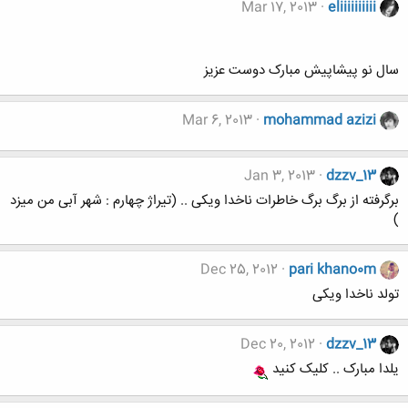
Mar 17, 2013
eliiiiiiiiii
سال نو پیشاپیش مبارک دوست عزیز
Mar 6, 2013
mohammad azizi
Jan 3, 2013
dzzv_13
برگرفته از برگ برگ خاطرات ناخدا ویکی .. (تیراژ چهارم : شهر آبی من میزد
)
Dec 25, 2012
pari khano0m
تولد ناخدا ویکی
Dec 20, 2012
dzzv_13
یلدا مبارک .. کلیک کنید