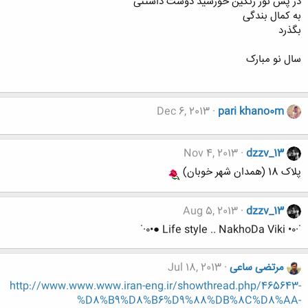
در پس نور رنگین خورشید دوست داشتنی
به کمال بندگی
بگذرد
سال نو مبارک
Dec 6, 2013
pari khano0m
Nov 4, 2013
dzzv_13
پلاک 18 (همدان شهر خوبان)
Aug 5, 2013
dzzv_13
˙·٠• Life style .. NakhoDa Viki ●•٠·˙
مرتضی ساعی
Jul 18, 2013
http://www.www.www.iran-eng.ir/showthread.php/465643-
%D8%B9%D8%B6%D9%88%DB%8C%D8%AA-