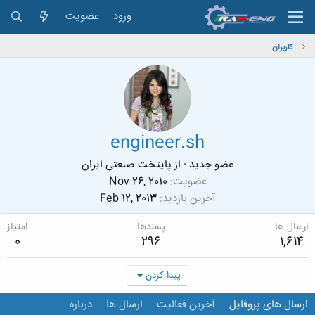
ورود
عضویت
کاربران
engineer.sh
عضو جدید
·
از
پایتخت صنعتی ایران
عضویت
Nov 26, 2010
آخرین بازدید
Feb 12, 2013
ارسال ها
پسندها
امتیاز
0
296
1,614
پیدا کردن
ارسال های پروفایل
آخرین فعالیت
ارسال ها
درباره