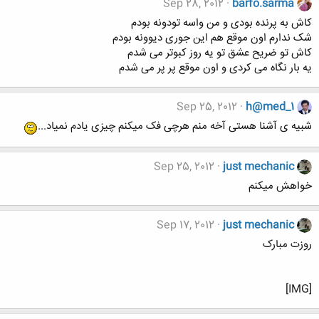
Sep 28, 2012
barfo.sarma
کاش به پرنده بودی و من واسه تودونه بودم
شک ندارم اون موقع هم این جوری دیوونه بودم
کاش تو ضریح عشق تو یه روز کبوتر می شدم
یه بار نگاه می کردی و اون موقع پر پر می شدم
Sep 25, 2012
h@med_1
شبیه ی آشنا هستی آخه منم هرچی فک میکنم چیزی یادم نمیاد...
Sep 25, 2012
just mechanic
خواهش میکنم
Sep 17, 2012
just mechanic
روزت مبارک
[IMG]