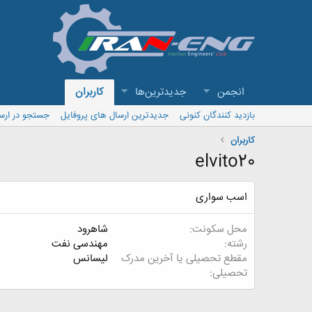
انجمن
جدیدترین‌ها
کاربران
بازدید کنندگان کنونی
جدیدترین ارسال های پروفایل
جستجو در ارس
کاربران
elvito20
اسب سواری
محل سکونت
شاهرود
رشته
مهندسی نفت
مقطع تحصیلی یا آخرین مدرک
لیسانس
تحصیلی