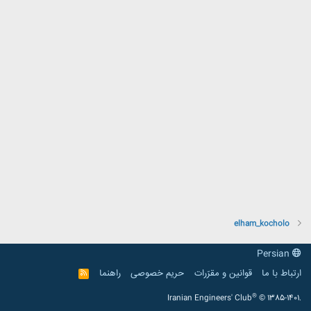
elham_kocholo
Persian
ارتباط با ما
قوانین و مقرّرات
حریم خصوصی
راهنما
R
S
S
®
Iranian Engineers' Club
© 1385-1401.