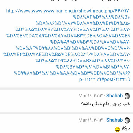
http://www.www.www.iran-eng.ir/showthread.php/440217-
%D8%AF%D9%88%D8%B1-
%DA%86%D9%87%D8%A7%D8%B1%D9%85-
%D9%85%D8%B3%D8%A7%D8%A8%D9%82%D9%87-
%D8%B9%DA%A9%D8%A7%D8%B3%DB%8C%28%D8%B9
%DA%A9%D8%B3-%D8%A8%D8%A7-
%D8%AF%D9%88%D8%B1%D8%A8%DB%8C%D9%86-
%D8%B4%D8%AE%D8%B5%DB%8C%29-%D8%A8%D8%A7-
%D9%85%D9%88%D8%B6%D9%88%D8%B9-
%D8%B3%D9%81%D8%B1%D9%87-
%D9%87%D9%81%D8%AA-%D8%B3%DB%8C%D9%86?
p=6143229#post6143229
Mar 19, 2013
Shahab
خب ی چی بگم میگی باشه؟
Mar 19, 2013
Shahab
بارکلا