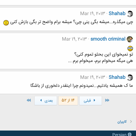
Mar 19, 2013
Shahab
چی میگذره...میشه بگی ینی چی؟ میشه برام واضح تر بگی بازش کنی
Mar 19, 2013
smooth criminal
تو نمیخوای این بحثو تموم کنی؟
هی میگه میخوام برم، میخوام برم ...
Mar 19, 2013
Shahab
ما ک همیشه یادتیم...نمیدونم چرا اینقدر دلخوری از باشگا
اول
آخر
14 از 52
قبلی
بعدی
کاربران
Persian