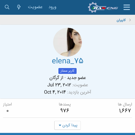
ورود
عضویت
کاربران
elena_75
کاربر ممتاز
عضو جدید
·
از
گرگان
عضویت
Jul 23, 2012
آخرین بازدید
Oct 4, 2014
ارسال ها
پسندها
امتیاز
0
976
1,667
پیدا کردن