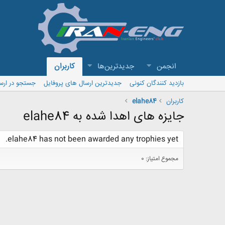
انجمن
جدیدترین‌ها
کاربران
بازدید کنندگان کنونی
جدیدترین ارسال های پروفایل
جستجو در ارس
کاربران
elahe84
جایزه های اهدا شده به elahe84
elahe84 has not been awarded any trophies yet.
مجموع امتیاز: 0