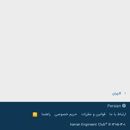
کاربران
Persian
ارتباط با ما
قوانین و مقرّرات
حریم خصوصی
راهنما
R
S
S
®
Iranian Engineers' Club
© 1385-1401.