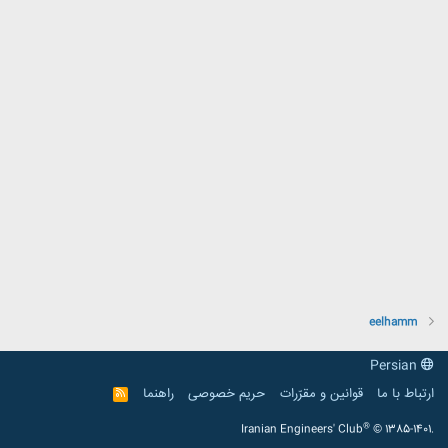
eelhamm
Persian
ارتباط با ما
قوانین و مقرّرات
حریم خصوصی
راهنما
R
S
S
®
Iranian Engineers' Club
© 1385-1401.