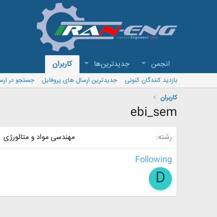
انجمن
جدیدترین‌ها
کاربران
بازدید کنندگان کنونی
جدیدترین ارسال های پروفایل
جستجو در ارس
کاربران
ebi_sem
رشته
مهندسی مواد و متالورژی
Following
D