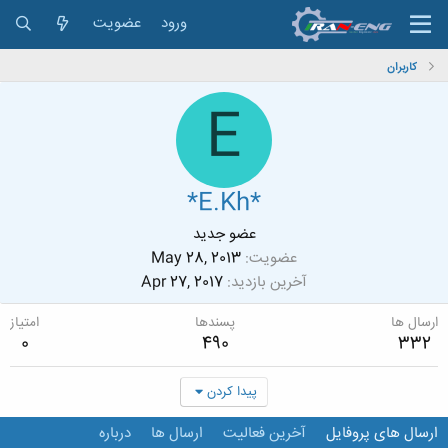
ورود
عضویت
کاربران
E
*E.Kh*
عضو جدید
عضویت
May 28, 2013
آخرین بازدید
Apr 27, 2017
ارسال ها
پسندها
امتیاز
0
490
332
پیدا کردن
ارسال های پروفایل
آخرین فعالیت
ارسال ها
درباره