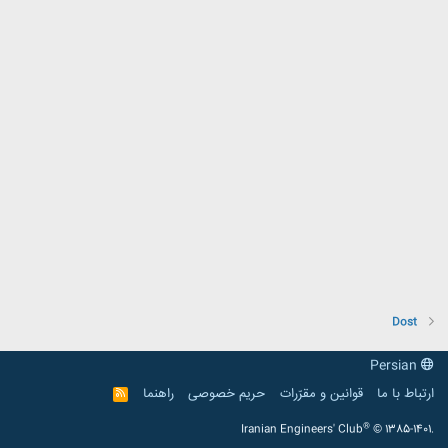
Dost
Persian
ارتباط با ما
قوانین و مقرّرات
حریم خصوصی
راهنما
R
S
S
®
Iranian Engineers' Club
© 1385-1401.