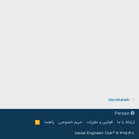
darvisharash
Persian
ارتباط با ما
قوانین و مقرّرات
حریم خصوصی
راهنما
R
S
S
®
Iranian Engineers' Club
© 1385-1401.