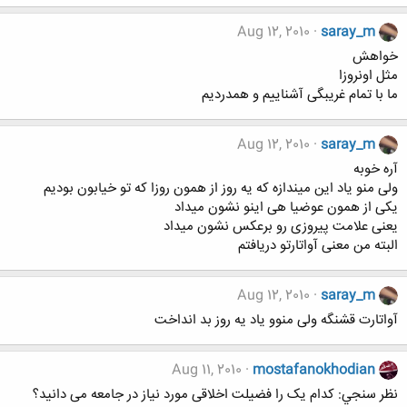
Aug 12, 2010
saray_m
خواهش
مثل اونروزا
ما با تمام غریبگی آشناییم و همدردیم
Aug 12, 2010
saray_m
آره خوبه
ولی منو یاد این میندازه که یه روز از همون روزا که تو خیابون بودیم
یکی از همون عوضیا هی اینو نشون میداد
یعنی علامت پیروزی رو برعکس نشون میداد
البته من معنی آواتارتو دریافتم
Aug 12, 2010
saray_m
آواتارت قشنگه ولی منوو یاد یه روز بد انداخت
Aug 11, 2010
mostafanokhodian
نظر سنجي: کدام یک را فضیلت اخلاقی مورد نیاز در جامعه می دانید؟