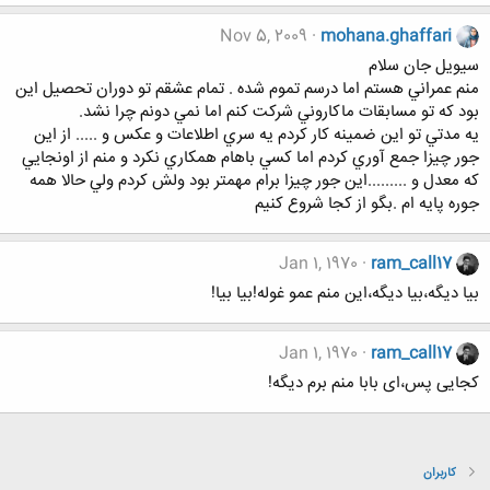
Nov 5, 2009
mohana.ghaffari
سيويل جان سلام
منم عمراني هستم اما درسم تموم شده . تمام عشقم تو دوران تحصيل اين
بود كه تو مسابقات ماكاروني شركت كنم اما نمي دونم چرا نشد.
يه مدتي تو اين ضمينه كار كردم يه سري اطلاعات و عكس و ..... از اين
جور چيزا جمع آوري كردم اما كسي باهام همكاري نكرد و منم از اونجايي
كه معدل و .........اين جور چيزا برام مهمتر بود ولش كردم ولي حالا همه
جوره پايه ام .بگو از كجا شروع كنيم
Jan 1, 1970
ram_call17
بیا دیگه،بیا دیگه،این منم عمو غوله!بیا بیا!
Jan 1, 1970
ram_call17
کجایی پس،ای بابا منم برم دیگه!
کاربران