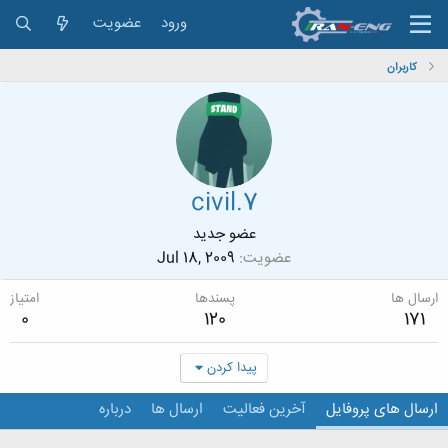
ورود
عضویت
کاربران
civil.7
عضو جدید
عضویت
Jul 18, 2009
ارسال ها
پسندها
امتیاز
0
120
171
پیدا کردن
ارسال های پروفایل
آخرین فعالیت
ارسال ها
درباره