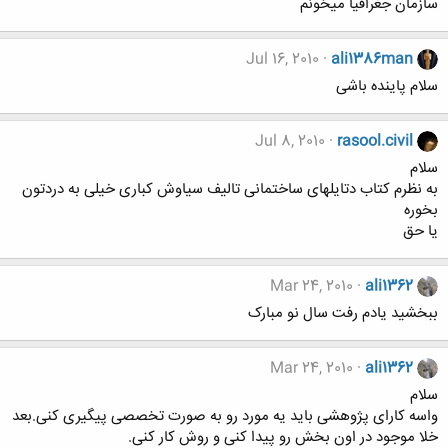
سازمان جغرافیا میخونم
Jul 16, 2010
ali1386man
سلام پاینده باشی
Jul 8, 2010
rasool.civil
سلام
به نظرم کتاب دتایلهای ساختمانی تالیف سیاوش کباری خیلی به دردتون
بخوره
یا حق
Mar 24, 2010
ali1362
ببخشید یادم رفت سال نو مبارک
Mar 24, 2010
ali1362
سلام
واسه کارای پژوهشی باید یه مورد رو به صورت تخصصی پیگیری کنی.بعد
خلا موجود در اون بخش رو پیدا کنی و روش کار کنی.