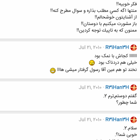
فكر خوبيه!!
منتها اگه كسي مطلب بذاره و سوال مطرح كنه!!
از آشنايتون خوشحالم!!
باز مشورت ميكنيم با دوستان!!
ممنون كه به تاپيك توجه كردين!!
Jul 21, 2010
R3iHan3H
اااااا کجاش با نمک بود
خیلی هم دردناک بود
نخند تو هم عین آقا رسول گرفتار میشی هااا
Jul 21, 2010
R3iHan3H
گفتم دوستم,ترم 2.
شما چطور؟
Jul 21, 2010
R3iHan3H
سلام.2.
خوبی شما؟.