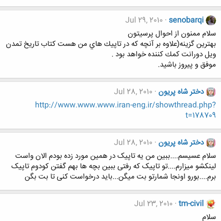
Jul 29, 2010
senobarqi
سلام ممنون از احوال پرسيتون
بهترين گزينه(علاوه بر آنچه كه در تاپيك هاي من هست كتاب تاريخ تمدن
ويل دورانت كمك كننده خواهد بود .
موفق و پيروز باشيد.
دختر شاه پریون
Jul 28, 2010
http://www.www.www.iran-eng.ir/showthread.php?
t=178709
دختر شاه پریون
Jul 28, 2010
سلام عسیسم....ببین من یه تاپیک در همین مورد زده بودم الان واست
لینکشو میزارم....تو تاپیک که رفتی ببین بچه ها بهم گفتن کودوم تاپیک
برم....بورو اونجا شمارتو بت میگن...باید درخواست کنی تا بت بگن
Jul 23, 2010
tm-civil
سلام