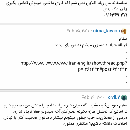
متاسفانه من زیاد آنلاین نمی شم.اگه کاری داشتی میتونی تماس بگیری
یا پیامک بدی
09163691271
Feb 15, 2010
nima_tavana
سلام
فيناله حياتيه ممنون ميشم به من راي بديد.
.
.
http://www.www.www.iran-eng.ir/showthread.php?
p=1662442#post1662442
.
.
Feb 14, 2010
civil.7
سلام خوبین؟ ببخشید اگه خیلی دیر جواب دادم. راستش من تصمیم دارم
تا زمانی که تحلیل سازه بخونم صبر کنم.آخه میدونم فعلا فایده نداره.
مرسی از همکاریت خب چطور میتونم بیشتر باهاتون صحبت کنم یا تبادل
اطلاعات داشته باشیم؟ منتظرم ممنون