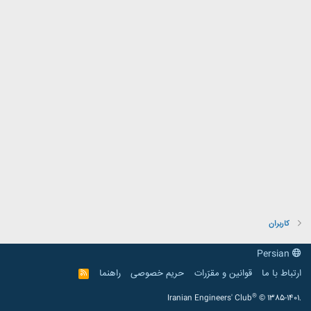
کاربران
Persian
ارتباط با ما
قوانین و مقرّرات
حریم خصوصی
راهنما
R
S
S
®
Iranian Engineers' Club
© 1385-1401.