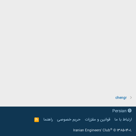
chengr
Persian
ارتباط با ما
قوانین و مقرّرات
حریم خصوصی
راهنما
R
S
S
®
Iranian Engineers' Club
© 1385-1401.