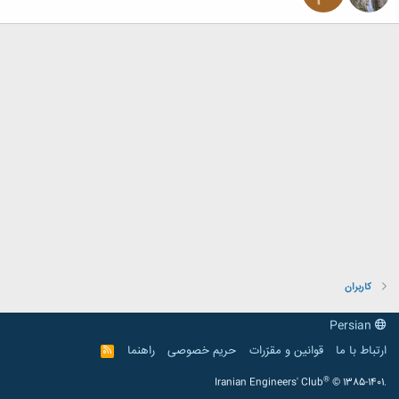
کاربران
Persian
ارتباط با ما
قوانین و مقرّرات
حریم خصوصی
راهنما
R
S
S
®
Iranian Engineers' Club
© 1385-1401.