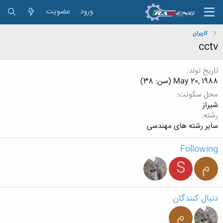
ورود
عضویت
کاربران
cctv
تاریخ تولد
May 20, 1988 (سن: 38)
محل سکونت
شیراز
رشته
سایر رشته های مهندسی
Following
م
S
دنبال کنندگان
م