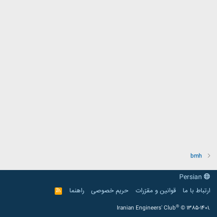
bmh
Persian
ارتباط با ما
قوانین و مقرّرات
حریم خصوصی
راهنما
R
S
S
®
Iranian Engineers' Club
© 1385-1401.