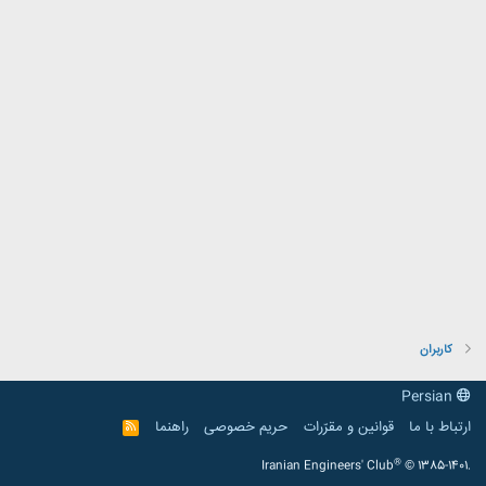
کاربران
Persian
ارتباط با ما
قوانین و مقرّرات
حریم خصوصی
راهنما
R
S
S
®
Iranian Engineers' Club
© 1385-1401.