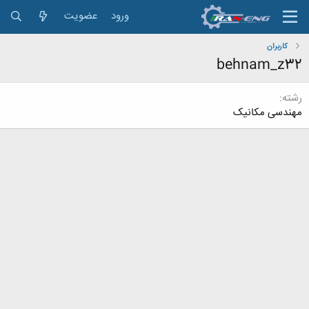
ورود
عضویت
کاربران
behnam_z32
رشته
مهندسی مکانیک