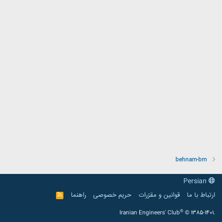
behnam-bm
Persian
ارتباط با ما
قوانین و مقرّرات
حریم خصوصی
راهنما
R
S
S
®
Iranian Engineers' Club
© 1385-1401.