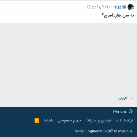
Dec 11, 2011
nazliii
به سن هارداسان؟
کاربران
Persian
ارتباط با ما
قوانین و مقرّرات
حریم خصوصی
راهنما
R
S
S
®
Iranian Engineers' Club
© 1385-1401.