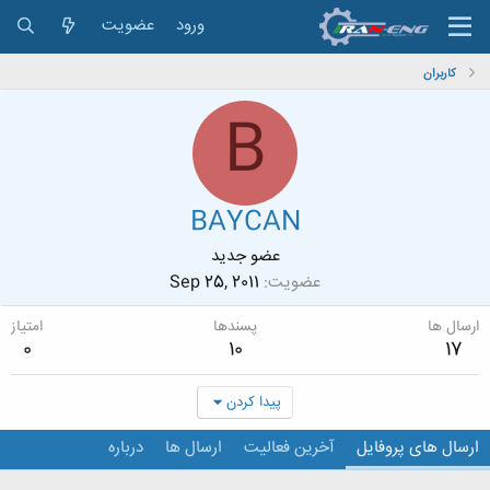
ورود
عضویت
کاربران
B
BAYCAN
عضو جدید
عضویت
Sep 25, 2011
ارسال ها
پسندها
امتیاز
0
10
17
پیدا کردن
ارسال های پروفایل
آخرین فعالیت
ارسال ها
درباره