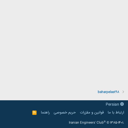
baharpelast98
Persian
ارتباط با ما
قوانین و مقرّرات
حریم خصوصی
راهنما
R
S
S
®
Iranian Engineers' Club
© 1385-1401.